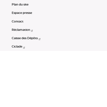
Plan du site
Espace presse
Contact
Réclamation
Caisse des Dépôts
Ciclade
CDC-Net
Consignations
Portail Open Data CDC
Restez connectés
LinkedIn
Youtube
Instagram
RSS