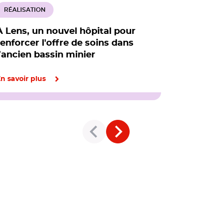
RÉALISATION
RÉALISATI
À Lens, un nouvel hôpital pour
À Chavagn
renforcer l'offre de soins dans
végétalis
l’ancien bassin minier
aléas cli
n savoir plus
En savoir pl