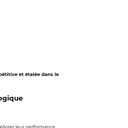
étitive et étalée dans le
logique
éliorer leur performance