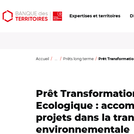
Aller
Aller
Ouvrir
Expertises et territoires
D
au
au
les
contenu
menu
outils
principal
principal
d'accessibilité
Accueil
...
Prêts long terme
Prêt Transformatio
Prêt Transformatio
Ecologique : acco
projets dans la tran
environnementale