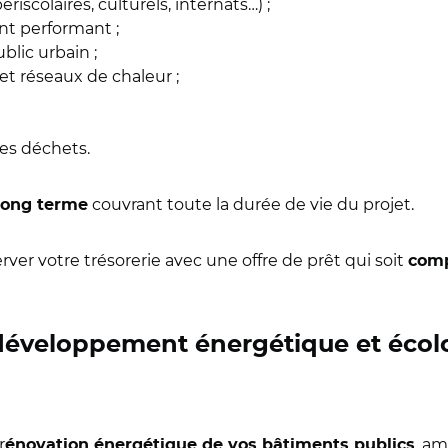
riscolaires, culturels, internats…) ;
nt performant ;
ublic urbain ;
et réseaux de chaleur ;
des déchets.
couvrant toute la durée de vie du projet.
long terme
ver votre trésorerie avec une offre de prêt qui soit
comp
 développement énergétique et éco
r
, am
énovation énergétique de vos bâtiments publics