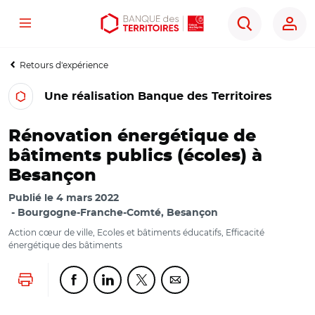
Menu
Aller
Aller
Ouvrir
Rechercher
au
au
les
contenu
menu
outils
Retours d'expérience
principal
principal
d'accessibilité
Une réalisation Banque des Territoires
Rénovation énergétique de
bâtiments publics (écoles) à
Besançon
Publié le
4 mars 2022
Bourgogne-Franche-Comté, Besançon
Action cœur de ville, Ecoles et bâtiments éducatifs, Efficacité
énergétique des bâtiments
Lancer l'impression
Partager cette page sur Facebook
Partager cette page sur Linkedin
Partager cette page sur Twitter
Partager cette page sur Co