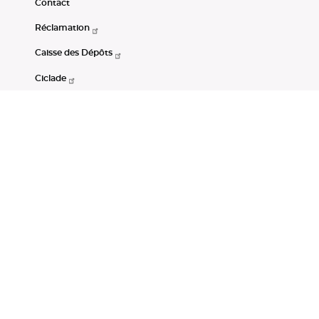
Contact
Réclamation
Caisse des Dépôts
Ciclade
CDC-Net
Consignations
Portail Open Data CDC
Restez connectés
LinkedIn
Youtube
Instagram
RSS
Mentions légales
CGU
Données personnelles
Accessibilité : non conforme
DSP2