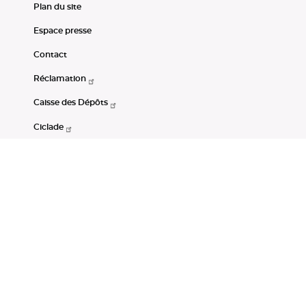
Plan du site
Espace presse
Contact
Réclamation
Caisse des Dépôts
Ciclade
CDC-Net
Consignations
Portail Open Data CDC
Restez connectés
LinkedIn
Youtube
Instagram
RSS