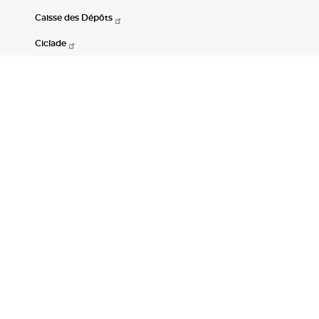
Caisse des Dépôts
Ciclade
CDC-Net
Consignations
Portail Open Data CDC
Restez connectés
LinkedIn
Youtube
Instagram
RSS
Mentions légales
CGU
Données personnelles
Accessibilité : non conforme
DSP2
Instruments financiers
Gestion des cookies