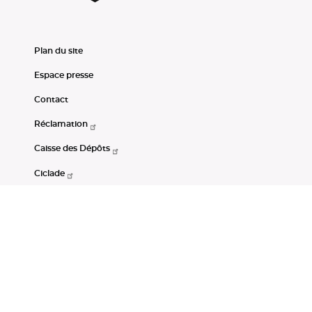
Plan du site
Espace presse
Contact
Réclamation
Caisse des Dépôts
Ciclade
CDC-Net
Consignations
Portail Open Data CDC
Restez connectés