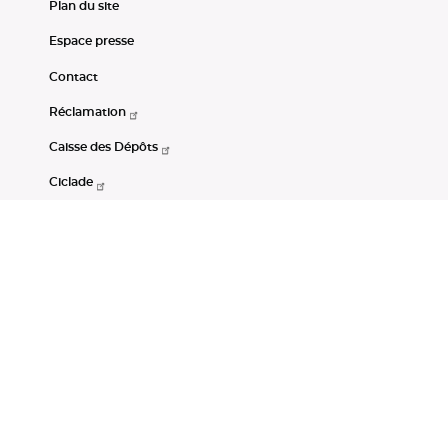
Plan du site
Espace presse
Contact
Réclamation
Caisse des Dépôts
Ciclade
CDC-Net
Consignations
Portail Open Data CDC
Restez connectés
LinkedIn
Youtube
Instagram
RSS