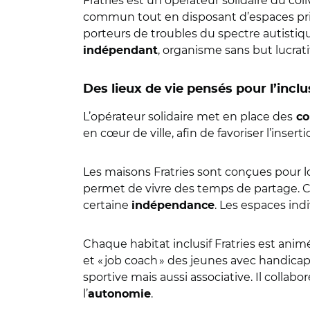
Fratries est un opérateur solidaire du col
commun tout en disposant d’espaces pri
porteurs de troubles du spectre autistiqu
, organisme sans but lucrat
indépendant
Des lieux de vie pensés pour l’inclu
L’opérateur solidaire met en place des
co
en cœur de ville, afin de favoriser l’inserti
Les maisons Fratries sont conçues pour 
permet de vivre des temps de partage. Cha
certaine
. Les espaces ind
indépendance
Chaque habitat inclusif Fratries est ani
et « job coach » des jeunes avec handica
sportive mais aussi associative. Il collab
l’
.
autonomie