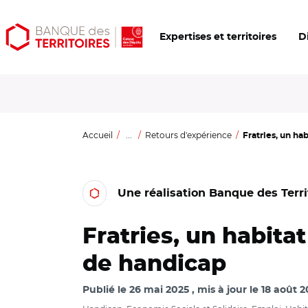
Aller
Aller
Ouvrir
Expertises et territoires
D
au
au
les
contenu
menu
outils
principal
principal
d'accessibilité
Accueil
...
Retours d'expérience
Fratries, un hab
Une réalisation Banque des Terri
Fratries, un habita
de handicap
Publié le
26 mai 2025
mis à jour le
18 août 2