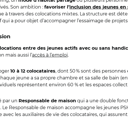
iving, un
où plusieurs personn
mode d’habitat partagé
vés. Son ambition :
favoriser l’
inclusion des jeunes en
e à travers des colocations mixtes. La structure est dét
if qui a pour objet d’accompagner l’essaimage de projets
sion
locations entre des jeunes actifs avec ou sans handi
on mais aussi l’
accès à l’emploi
.
loger
, dont 50 % sont des personnes 
10 à 12 colocataires
que jeune a sa propre chambre et sa salle de bain (entre
ividuels représentent environ 60 % et les espaces collect
mé par un
qui a une double foncti
Responsable de maison
p. Le Responsable de maison accompagne les jeunes PSH d
ore avec les auxiliaires de vie des colocataires, qui ass