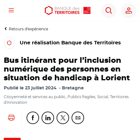
Menu
Aller
Aller
Ouvrir
Rechercher
au
au
les
contenu
menu
outils
Retours d'expérience
principal
principal
d'accessibilité
Une réalisation Banque des Territoires
Bus itinérant pour l’inclusion
numérique des personnes en
situation de handicap à Lorient
Publié le
23 juillet 2024
Bretagne
Citoyenneté et services au public, Publics fragiles, Social, Territoires
d'innovation
Lancer l'impression
Partager cette page sur Facebook
Partager cette page sur Linkedin
Partager cette page sur Twitter
Partager cette page sur Co