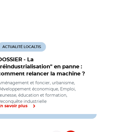
ACTUALITÉ LOCALTIS
ACTUALITÉ
DOSSIER - La
Carole D
"réindustrialisation" en panne :
"réforme
comment relancer la machine ?
aux entre
ménagement et foncier, urbanisme,
Développem
Développement économique, Emploi,
industrielle
eunesse, éducation et formation,
econquête industrielle
n savoir plus
En savoir pl