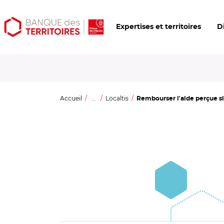
Aller
Aller
Ouvrir
Expertises et territoires
D
au
au
les
contenu
menu
outils
principal
principal
d'accessibilité
Accueil
...
Localtis
Rembourser l'aide perçue si 