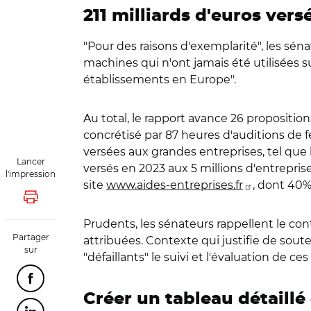
211 milliards d'euros vers
"Pour des raisons d'exemplarité", les sén
machines qui n'ont jamais été utilisées s
établissements en Europe".
Au total, le rapport avance 26 propositio
concrétisé par 87 heures d'auditions de f
versées aux grandes entreprises, tel que le
Lancer
versés en 2023 aux 5 millions d'entreprise
l'impression
site
www.aides-entreprises.fr
, dont 40%
Lancer l'impression
Prudents, les sénateurs rappellent le con
Partager
attribuées. Contexte qui justifie de soute
sur
"défaillants" le suivi et l'évaluation de c
Partager cette page sur Facebook
Créer un tableau détaillé