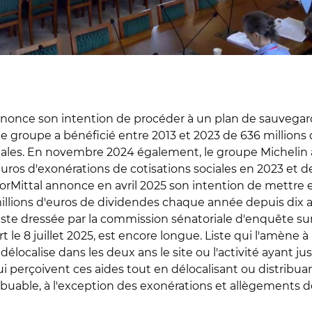
once son intention de procéder à un plan de sauvegard
e groupe a bénéficié entre 2013 et 2023 de 636 millions d'
ciales. En novembre 2024 également, le groupe Michelin
 d'euros d'exonérations de cotisations sociales en 2023 et 
orMittal annonce en avril 2025 son intention de mettre e
illions d'euros de dividendes chaque année depuis dix a
liste dressée par la commission sénatoriale d'enquête su
rt le 8 juillet 2025, est encore longue. Liste qui l'amè
 délocalise dans les deux ans le site ou l'activité ayant j
ui perçoivent ces aides tout en délocalisant ou distribuan
buable, à l'exception des exonérations et allègements de