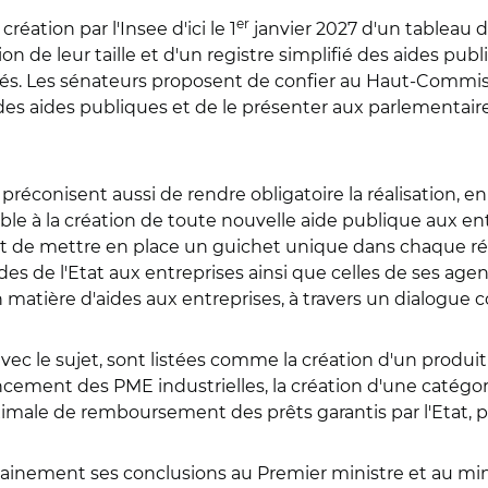
er
éation par l'Insee d'ici le 1
janvier 2027 d'un tableau d
on de leur taille et d'un registre simplifié des aides pub
és. Les sénateurs proposent de confier au Haut-Commissar
 des aides publiques et de le présenter aux parlementair
s préconisent aussi de rendre obligatoire la réalisation, e
le à la création de toute nouvelle aide publique aux ent
nt de mettre en place un guichet unique dans chaque rég
des de l'Etat aux entreprises ainsi que celles de ses agen
n matière d'aides aux entreprises, à travers un dialogue 
vec le sujet, sont listées comme la création d'un produi
cement des PME industrielles, la création d'une catégor
male de remboursement des prêts garantis par l'Etat, pou
inement ses conclusions au Premier ministre et au mini