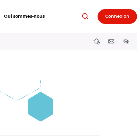
Qui sommes-nous
Connexion
Rechercher
Directions région
Contact
Acces