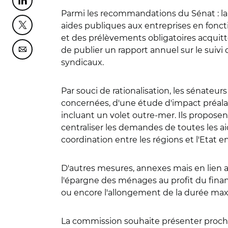
Partager cette page sur Linkedin
Parmi les recommandations du Sénat : la cr
aides publiques aux entreprises en foncti
Partager cette page sur Twitter
et des prélèvements obligatoires acquitt
de publier un rapport annuel sur le suivi
Partager cette page sur Courriel
syndicaux.
Par souci de rationalisation, les sénateur
concernées, d'une étude d'impact préalab
incluant un volet outre-mer. Ils propose
centraliser les demandes de toutes les ai
coordination entre les régions et l'Etat e
D'autres mesures, annexes mais en lien a
l'épargne des ménages au profit du finan
ou encore l'allongement de la durée maxi
La commission souhaite présenter procha