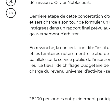
démission d’Olivier Noblecourt.
Partager cette page sur Twitter
Partager cette page sur Courriel
Dernière étape de cette concertation citoy
et sera chargé à son tour de formuler un 
intégrées dans un rapport final prévu aux 
gouvernement d’arbitrer.
En revanche, la concertation dite “institu
et les territoires notamment, elle abord
parallèle sur le service public de l’inse
lieu. Le travail de chiffrage budgétaire d
charge du revenu universel d’activité - 
* 8.100 personnes ont pleinement participé