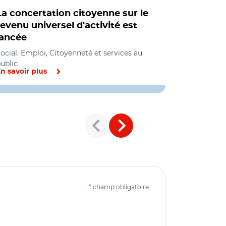
La concertation citoyenne sur le
Revenu un
revenu universel d'activité est
grand pub
lancée
du 3 oct
ocial, Emploi, Citoyenneté et services au
Social
ublic
n savoir plus
En savoir pl
*
champ obligatoire