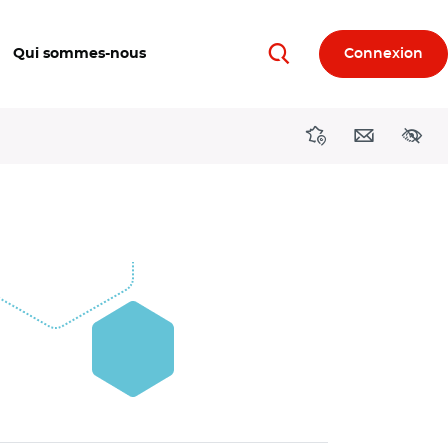
Qui sommes-nous
Connexion
Rechercher
Directions région
Contact
Acces