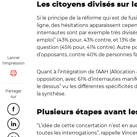
Les citoyens divisés sur l
Si le principe de la réforme qui est de 
ligne, des hésitations apparaissent cepend
internautes sont par exemple très divisés
emploi” (43% pour, 43% contre, et 13% de
question (45% pour, 41% contre). Autre poi
d’opposants, contre 40% de personnes fa
Lancer
l'impression
Quant à l’intégration de l’AAH (Allocation
Lancer l'impression
opposition, avec 61% d’internautes manife
le dessus” vu les différentes spécificité
Partager
la synthèse.
sur
Plusieurs étapes avant le
Partager cette page sur Facebook
“L’idée de cette concertation n’est en au
Partager cette page sur Linkedin
toutes les interrogations”, rappelle Vinc