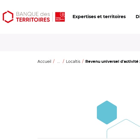
Aller
Aller
Ouvrir
Expertises et territoires
D
au
au
les
contenu
menu
outils
principal
principal
d'accessibilité
Accueil
...
Localtis
Revenu universel d'activité :