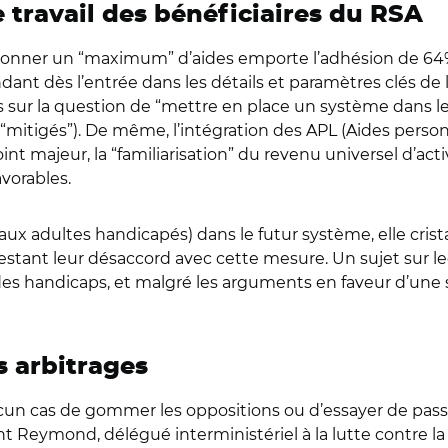
e travail des bénéficiaires du RSA
fusionner un “maximum” d’aides emporte l’adhésion de 64%
ant dès l’entrée dans les détails et paramètres clés de l
 sur la question de “mettre en place un système dans leq
 “mitigés”). De même, l’intégration des APL (Aides pers
nt majeur, la “familiarisation” du revenu universel d’act
vorables.
 aux adultes handicapés) dans le futur système, elle cris
stant leur désaccord avec cette mesure. Un sujet sur lequ
s des handicaps, et malgré les arguments en faveur d’une 
s arbitrages
cun cas de gommer les oppositions ou d’essayer de passer 
ent Reymond, délégué interministériel à la lutte contre l