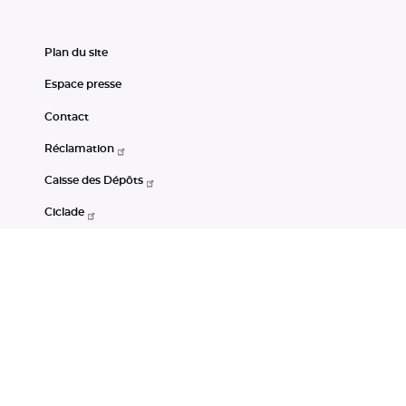
Plan du site
Espace presse
Contact
Réclamation
Caisse des Dépôts
Ciclade
CDC-Net
Consignations
Portail Open Data CDC
Restez connectés