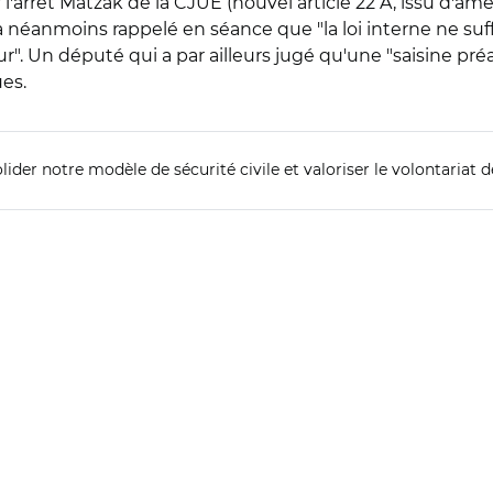
rer l'arrêt Matzak de la CJUE (nouvel article 22 A, issu d
 a néanmoins rappelé en séance que "la loi interne ne suf
". Un député qui a par ailleurs jugé qu'une "saisine préal
ues.
lider notre modèle de sécurité civile et valoriser le volontariat