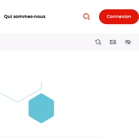
Qui sommes-nous
Connexion
Rechercher
Directions région
Contact
Acces