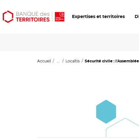
Aller
Aller
Ouvrir
Expertises et territoires
D
au
au
les
contenu
menu
outils
principal
principal
d'accessibilité
Accueil
...
Localtis
Sécurité civile : l'Assemblé