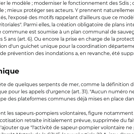
olider le modèle ; moderniser le fonctionnement des Sdis ; 
ile ; mieux protéger ses acteurs. Y prennent naturellemen
tés, l'exposé des motifs rappelant d'ailleurs que ce modèle
territoriales". Parmi elles, la création obligatoire de pla
une commune est soumise à un plan communal de sauvega
s 5 ans (art. 6). Ou encore la prise en charge de la protect
auration d'un guichet unique pour la coordination départ
 de prévention des inondations a, en revanche, été sup
nique
te de quelques serpents de mer, comme la définition de 
 pour les appels d'urgence (art. 31). "Aucun numéro ne se
ncipe des plateformes communes déjà mises en place dan
t les sapeurs-pompiers volontaires, figure notamment l'
cotisation retraite initialement prévue, supprimée du fait 
 d'ajouter que "l'activité de sapeur-pompier volontaire ne