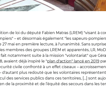
ion de loi du député Fabien Matras (LREM) "visant à con
ompiers" – et désormais également "les sapeurs-pompiers 
 27 mai en première lecture, à l'unanimité. Sans surprise
 les membres des groupes LREM et apparentés, LR, MoD
l fait notamment suite à la mission "volontariat" que Gé
 avaient déjà inspiré le "
plan d'action" lancé en 2019
par
curité civile confronté à un effet ciseaux – accroissement
 d'autant plus redouté que les volontaires représentent 
ul des services publics dans ces territoires, […] sont aujo
ien de la proximité et de l’équité des secours dans les ter