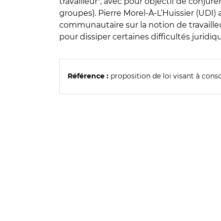
travailleur", avec pour objectif de conju
groupes). Pierre Morel-À-L’Huissier (UDI)
communautaire sur la notion de travailleur
pour dissiper certaines difficultés juridiq
proposition de loi visant à conso
Référence :