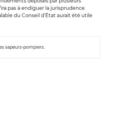
'amendements déposés par plusieurs
fira pas à endiguer la jurisprudence
able du Conseil d’État aurait été utile
 des sapeurs-pompiers.