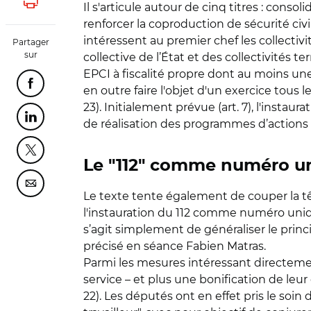
Il s'articule autour de cinq titres : cons
Lancer l'impression
renforcer la coproduction de sécurité civ
intéressent au premier chef les collectivi
Partager
sur
collective de l’État et des collectivités 
EPCI à fiscalité propre dont au moins 
Partager cette page sur Facebook
en outre faire l'objet d'un exercice tous le
23). Initialement prévue (art. 7), l'inst
Partager cette page sur Linkedin
de réalisation des programmes d’actions
Partager cette page sur Twitter
Le "112" comme numéro u
Partager cette page sur Courriel
Le texte tente également de couper la tê
l'instauration du 112 comme numéro unique
s’agit simplement de généraliser le pri
précisé en séance Fabien Matras.
Parmi les mesures intéressant directemen
service – et plus une bonification de leur 
22). Les députés ont en effet pris le soin