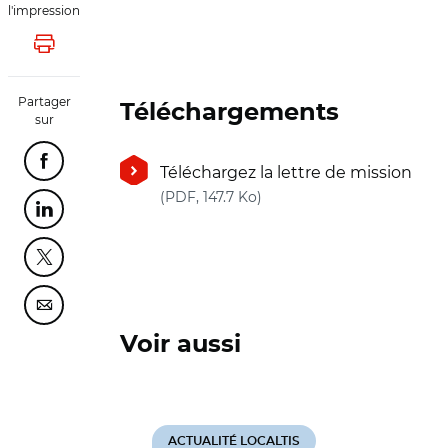
l'impression
Lancer l'impression
Partager
Téléchargements
sur
Partager cette page sur Facebook
Téléchargez la lettre de mission
(nouvelle fenêtre)
(PDF, 147.7 Ko)
Partager cette page sur Linkedin
Partager cette page sur Twitter
Partager cette page sur Courriel
Voir aussi
ACTUALITÉ LOCALTIS