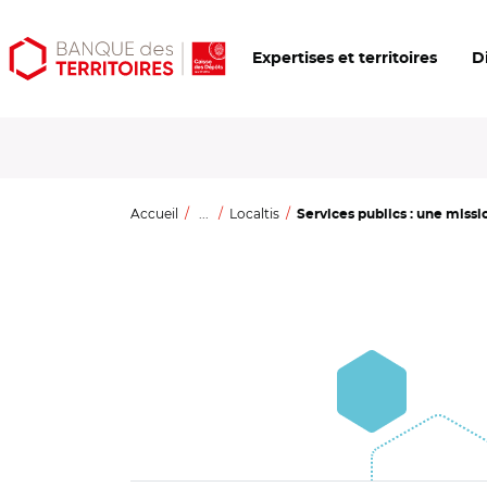
Aller
Aller
Ouvrir
Expertises et territoires
D
au
au
les
contenu
menu
outils
principal
principal
d'accessibilité
Accueil
...
Localtis
Services publics : une missi