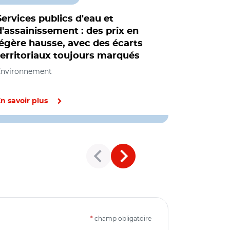
Services publics d'eau et
Services 
d'assainissement : des prix en
territoir
légère hausse, avec des écarts
d'abandon
territoriaux toujours marqués
Citoyenneté 
des territoir
Environnement
n savoir plus
En savoir pl
*
champ obligatoire