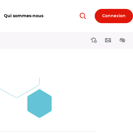
Qui sommes-nous
Connexion
Rechercher
Directions région
Contact
Acces