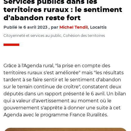
Services publics dans les
territoires ruraux : le sentiment
d'abandon reste fort
Publié le
6 avril 2023
par
Michel Tendil
, Localtis
Citoyenneté et services au public, Cohésion des territoires
Grâce à l'Agenda rural, "la prise en compte des
territoires ruraux s'est améliorée" mais "les résultats
tardent à se faire sentir et le sentiment d'abandon
sur le terrain continue de croître", constatent deux
députés dans un rapport présenté le 6 avril. Un bilan
qui a valeur d'avertissement au moment où le
gouvernement s'apprête à donner une suite à cet
Agenda avec le programme France Ruralités.
© Capture vidéo Assemblée nationale/ Pierre Morel-À-
L'Huissier et Mathilde Desjonquères