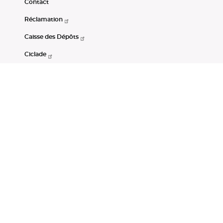
Contact
Réclamation
Caisse des Dépôts
Ciclade
CDC-Net
Consignations
Portail Open Data CDC
Restez connectés
LinkedIn
Youtube
Instagram
RSS
Mentions légales
CGU
Données personnelles
Accessibilité : non conforme
DSP2