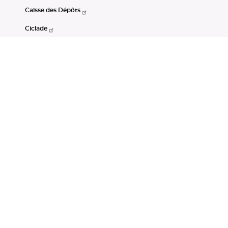
Caisse des Dépôts
Ciclade
CDC-Net
Consignations
Portail Open Data CDC
Restez connectés
LinkedIn
Youtube
Instagram
RSS
Mentions légales
CGU
Données personnelles
Accessibilité : non conforme
DSP2
Instruments financiers
Gestion des cookies