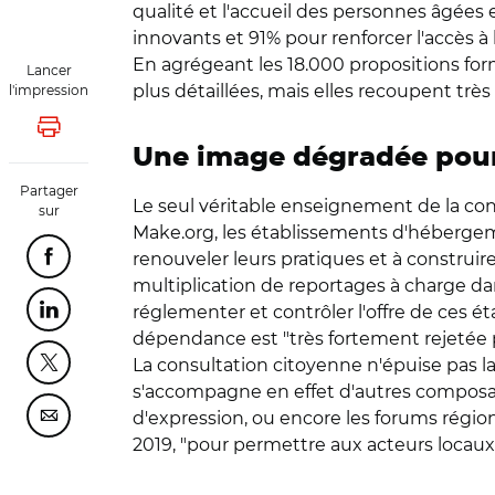
qualité et l'accueil des personnes âgées 
innovants et 91% pour renforcer l'accès à
En agrégeant les 18.000 propositions form
Lancer
plus détaillées, mais elles recoupent tr
l'impression
Lancer l'impression
Une image dégradée pour
Partager
Le seul véritable enseignement de la cons
sur
Make.org, les établissements d'hébergeme
renouveler leurs pratiques et à construire
Partager cette page sur Facebook
multiplication de reportages à charge dan
réglementer et contrôler l'offre de ces 
Partager cette page sur Linkedin
dépendance est "très fortement rejetée p
La consultation citoyenne n'épuise pas l
Partager cette page sur Twitter
s'accompagne en effet d'autres composant
d'expression, ou encore les forums régio
Partager cette page sur Courriel
2019, "pour permettre aux acteurs locaux d