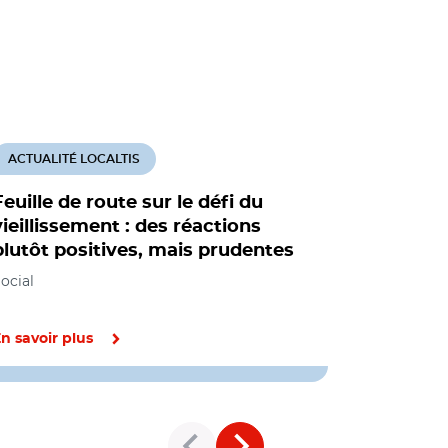
ACTUALITÉ LOCALTIS
ACTUALITÉ
Feuille de route sur le défi du
Agnès Buz
vieillissement : des réactions
de route 
plutôt positives, mais prudentes
volet de l
ocial
Social, Loge
Organisation 
institutions
n savoir plus
En savoir pl