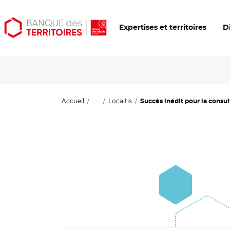
Aller
Aller
Ouvrir
Expertises et territoires
D
au
au
les
contenu
menu
outils
principal
principal
d'accessibilité
Accueil
...
Localtis
Succès inédit pour la consul