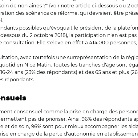
de non aînés ?" (voir notre article ci-dessous du 2 octo
oration des scénarios de réforme, qui devraient être prés
i.
épondants possibles qu'évoquait le président de la platef
i-dessous du 2 octobre 2018), la participation n'en est pas
nsultation. Elle s'élève en effet à 414.000 personnes, à 
sultation, avec toutefois une surreprésentation de la rég
du quotidien Nice Matin. Toutes les tranches d'âge sont 
16-24 ans (23% des répondants) et des 65 ans et plus (2
s répondants.
ensuels
rgement consensuel comme la prise en charge des personne
 permettent pas de prioriser. Ainsi, 96% des répondants a
ide et de soin, 96% sont pour mieux accompagner les aida
prise en charge de la perte d'autonomie en établissement