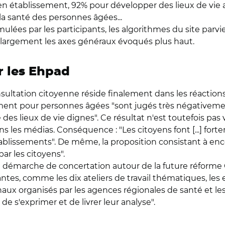
en établissement, 92% pour développer des lieux de vie a
 la santé des personnes âgées...
ulées par les participants, les algorithmes du site parv
ès largement les axes généraux évoqués plus haut.
 les Ehpad
ultation citoyenne réside finalement dans les réactions 
nt pour personnes âgées "sont jugés très négativement 
 des lieux de vie dignes". Ce résultat n'est toutefois pas
s les médias. Conséquence : "Les citoyens font [...] for
établissements". De même, la proposition consistant à en
ar les citoyens".
a démarche de concertation autour de la future réforme
es, comme les dix ateliers de travail thématiques, les e
naux organisés par les agences régionales de santé et le
e s'exprimer et de livrer leur analyse".