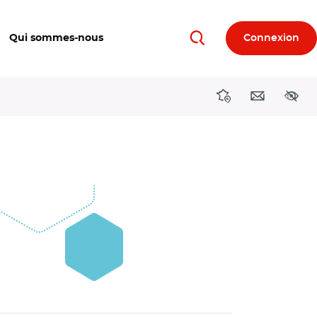
Qui sommes-nous
Connexion
Rechercher
Directions région
Contact
Acces