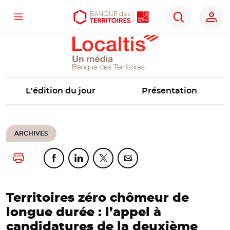
Localtis
Menu
Aller
Aller
Ouvrir
Rechercher
au
au
les
contenu
menu
outils
principal
principal
d'accessibilité
L'édition du jour
Présentation
ARCHIVES
Lancer l'impression
Partager cette page sur Facebook
Partager cette page sur Linkedin
Partager cette page sur Twitter
Partager cette page sur Co
Territoires zéro chômeur de
longue durée : l’appel à
candidatures de la deuxième