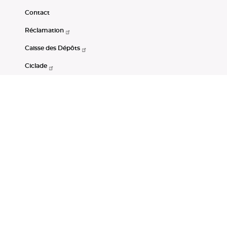
Contact
Réclamation
Caisse des Dépôts
Ciclade
CDC-Net
Consignations
Portail Open Data CDC
Restez connectés
LinkedIn
Youtube
Instagram
RSS