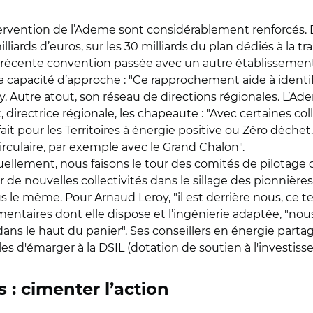
tervention de l’Ademe sont considérablement renforcé
liards d’euros, sur les 30 milliards du plan dédiés à la t
La récente convention passée avec un autre établissement
a capacité d’approche : "Ce rapprochement aide à identifi
eroy. Autre atout, son réseau de directions régionales.
directrice régionale, les chapeaute : "Avec certaines coll
s fait pour les Territoires à énergie positive ou Zéro déc
rculaire, par exemple avec le Grand Chalon".
tuellement, nous faisons le tour des comités de pilotage
 nouvelles collectivités dans le sillage des pionnières", 
lus le même. Pour Arnaud Leroy, "il est derrière nous, ce 
entaires dont elle dispose et l’ingénierie adaptée, "
dans le haut du panier". Ses conseillers en énergie parta
s d'émarger à la DSIL (dotation de soutien à l'investisse
s : cimenter l’action