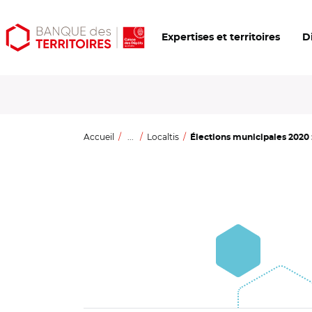
Aller
Aller
Ouvrir
Expertises et territoires
D
au
au
les
contenu
menu
outils
principal
principal
d'accessibilité
Accueil
...
Localtis
Élections municipales 2020 :