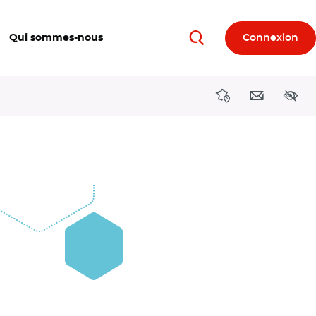
Qui sommes-nous
Connexion
Rechercher
Directions région
Contact
Acces