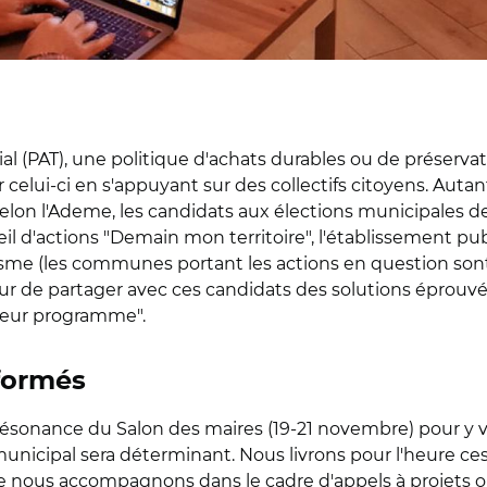
al (PAT), une politique d'achats durables ou de préservatio
 celui-ci en s'appuyant sur des collectifs citoyens. Autan
elon l'Ademe, les candidats aux élections municipales d
eil d'actions "Demain mon territoire", l'établissement pu
tisme (les communes portant les actions en question s
œur de partager avec ces candidats des solutions éprouvé
 leur programme".
 formés
résonance du Salon des maires (19-21 novembre) pour y va
icipal sera déterminant. Nous livrons pour l'heure ces p
que nous accompagnons dans le cadre d'appels à projets 