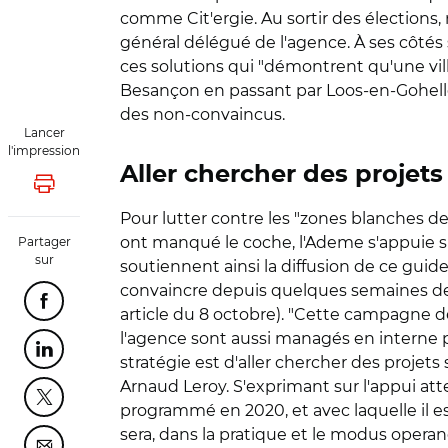
comme Cit'ergie. Au sortir des élections,
général délégué de l'agence. À ses côté
ces solutions qui "démontrent qu'une vill
Besançon en passant par Loos-en-Gohelle 
des non-convaincus.
Lancer
l'impression
Aller chercher des projets
Lancer l'impression
Pour lutter contre les "zones blanches de 
ont manqué le coche, l'Ademe s'appuie s
Partager
sur
soutiennent ainsi la diffusion de ce guid
convaincre depuis quelques semaines des c
Partager cette page sur Facebook
article du 8 octobre). "Cette campagne dé
l'agence sont aussi managés en interne pou
Partager cette page sur Linkedin
stratégie est d'aller chercher des projets s
Arnaud Leroy. S'exprimant sur l'appui att
Partager cette page sur Twitter
programmé en 2020, et avec laquelle il 
sera, dans la pratique et le modus operand