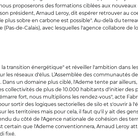
 nous proposerons des formations ciblées aux nouveaux él
s son président, Arnaud Leroy, dit espérer retrouver 
e plus sobre en carbone est possible". Au-delà du terreau
(Pas-de-Calais), avec lesquelles l'agence collabore de l
la transition énergétique" et réveiller l'ambition dans le
ur les réseaux d'élus. L’Assemblée des communautés de 
e. Dans un domaine plus ciblé, l'Ademe tente par ailleur
ollectivités de plus de 10.000 habitants d'initier des p
marre fort, nous multiplions les rendez-vous", acte Fabr
r sortir des logiques sectorielles de silo et s'ouvrir à l
ur les territoires mais pour cela, il faut qu'il y ait des ge
endu du côté de l'Agence nationale de cohésion des terri
est certain que l'Ademe conventionnera, Arnaud Leroy a
i fixé.