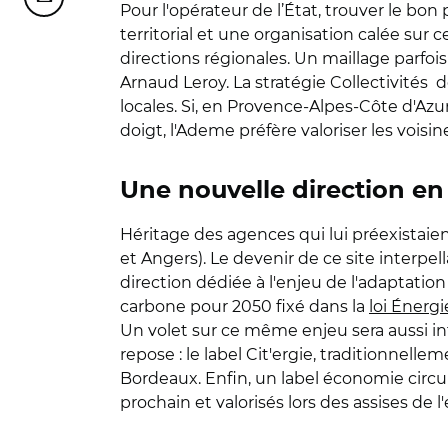
Partager cette page sur Courriel
Pour l'opérateur de l’État, trouver le b
territorial et une organisation calée sur 
directions régionales. Un maillage parfois
Arnaud Leroy. La stratégie Collectivités d
locales. Si, en Provence-Alpes-Côte d'Azur
doigt, l'Ademe préfère valoriser les voisin
Une nouvelle direction en
Héritage des agences qui lui préexistaien
et Angers). Le devenir de ce site interpel
direction dédiée à l'enjeu de l'adaptatio
carbone pour 2050 fixé dans la
loi Énerg
Un volet sur ce même enjeu sera aussi int
repose : le label Cit'ergie, traditionnelle
Bordeaux. Enfin, un label économie circula
prochain et valorisés lors des assises de l