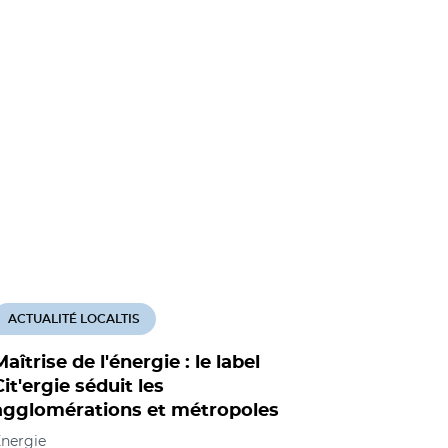
ACTUALITÉ LOCALTIS
ACTUALITÉ
Maîtrise de l'énergie : le label
Gestion d
Cit'ergie séduit les
comptes s
agglomérations et métropoles
froid
nergie
Environneme