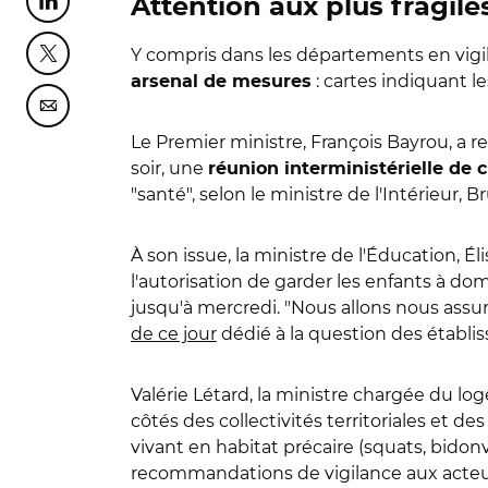
Attention aux plus fragile
Partager cette page sur Linkedin
Y compris dans les départements en vigil
Partager cette page sur Twitter
: cartes indiquant l
arsenal de mesures
Partager cette page sur Courriel
Le Premier ministre, François Bayrou, a 
soir, une
réunion interministérielle de 
"santé", selon le ministre de l'Intérieur, B
À son issue, la ministre de l'Éducation, É
l'autorisation de garder les enfants à dom
jusqu'à mercredi. "Nous allons nous assurer
de ce jour
dédié à la question des établis
Valérie Létard, la ministre chargée du lo
côtés des collectivités territoriales et de
vivant en habitat précaire (squats, bidonv
recommandations de vigilance aux acteurs