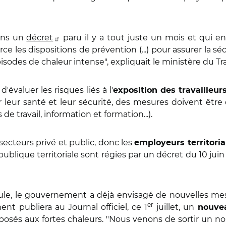
ans un
décret
paru il y a tout juste un mois et qui e
ce les dispositions de prévention (...) pour assurer la sé
 épisodes de chaleur intense", expliquait le ministère du T
valuer les risques liés à l'
exposition des travailleur
ur leur santé et leur sécurité, des mesures doivent être
 travail, information et formation...).
ecteurs privé et public, donc les
employeurs territori
publique territoriale sont régies par un décret du 10 juin
icule, le gouvernement a déjà envisagé de nouvelles m
er
nt publiera au Journal officiel, ce 1
juillet, un
nouve
posés aux fortes chaleurs. "Nous venons de sortir un nouv