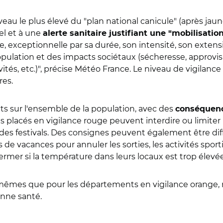
veau le plus élevé du "plan national canicule" (après jaun
l et à une
alerte sanitaire justifiant une "mobilisati
 exceptionnelle par sa durée, son intensité, son extens
population et des impacts sociétaux (sécheresse, approv
tés, etc.)", précise Météo France. Le niveau de vigilan
res.
ts sur l'ensemble de la population, avec des
conséquenc
ts placés en vigilance rouge peuvent interdire ou limite
s festivals. Des consignes peuvent également être diffu
de vacances pour annuler les sorties, les activités sport
mer si la température dans leurs locaux est trop élevée
mes que pour les départements en vigilance orange, mais
nne santé.