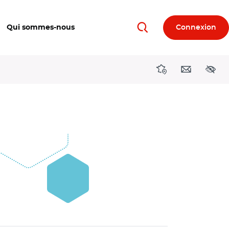
Qui sommes-nous
Connexion
Rechercher
Directions région
Contact
Acces