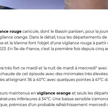
canicule, dont le Bassin parisien, pour la jou
lance rouge
gilance orange. Dans le détail, tous les départements de l
onne et la Vienne font l'objet d'une vigilance rouge à parti
023. En
Î
le-de-France, c'est la première fois depuis cinq a
sera très fort ce mardi et la nuit de mardi à mercredi" av
us chaude de cet épisode avec des minimales très élevées
les atteignant 36 à 40°C avec quelques pointes à 41°C d
lleurs maintenus en
et seuls les dépa
vigilance orange
ratures inférieures à 34°C. Une baisse sensible s'amorce
que, prémices d'un probable rafraîchissement mercredi so