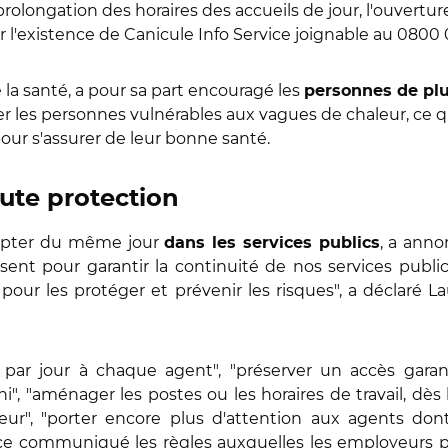
prolongation des horaires des accueils de jour, l'ouvert
l'existence de Canicule Info Service joignable au 0800 0
la santé, a pour sa part encouragé les
personnes de pl
r les personnes vulnérables aux vagues de chaleur, ce 
our s'assurer de leur bonne santé.
aute protection
mpter du même jour
, a anno
dans les services publics
sent pour garantir la continuité de nos services public
s pour les protéger et prévenir les risques", a décla
 par jour à chaque agent", "préserver un accès garanti
hi", "aménager les postes ou les horaires de travail, dès 
rieur", "porter encore plus d'attention aux agents don
ns ce communiqué les règles auxquelles les employeurs p