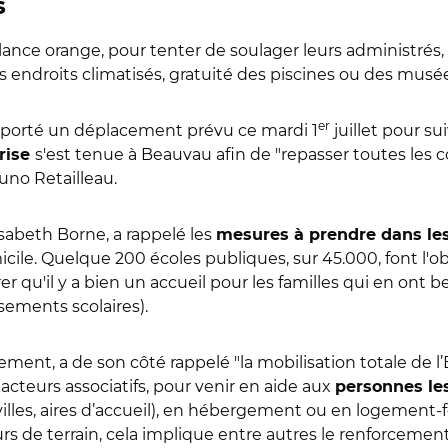
s
ance orange, pour tenter de soulager leurs administrés,
es endroits climatisés, gratuité des piscines ou des musée
er
reporté un déplacement prévu ce mardi 1
juillet pour sui
s'est tenue à Beauvau afin de "repasser toutes le
crise
runo Retailleau.
lisabeth Borne, a rappelé les
mesures à prendre dans les
icile. Quelque 200 écoles publiques, sur 45.000, font l'o
 qu'il y a bien un accueil pour les familles qui en ont bes
sements scolaires).
gement, a de son côté rappelé "la mobilisation totale de
s acteurs associatifs, pour venir en aide aux
personnes le
illes, aires d’accueil), en hébergement ou en logement-fo
 de terrain, cela implique entre autres le renforcement