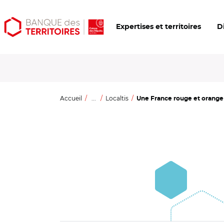
Aller
Aller
Ouvrir
Expertises et territoires
D
au
au
les
contenu
menu
outils
principal
principal
d'accessibilité
Accueil
...
Localtis
Une France rouge et orange