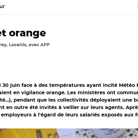
ur
et orange
rey, Localtis, avec AFP
di 30 juin face à des températures ayant incité Météo
taient en vigilance orange. Les ministères ont com
é...), pendant que les collectivités déployaient une 
 en outre été invités à veiller sur leurs agents. Aprè
s employeurs à l'égard de leurs salariés exposés aux 