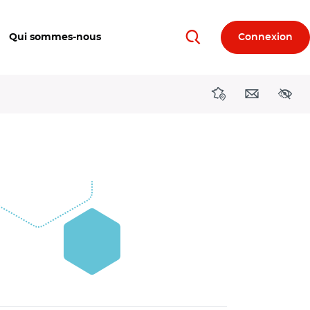
Qui sommes-nous
Connexion
Rechercher
Directions région
Contact
Acces