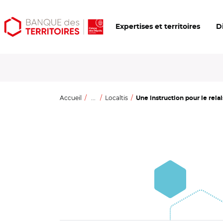
Aller
Aller
Ouvrir
Expertises et territoires
D
au
au
les
contenu
menu
outils
principal
principal
d'accessibilité
Accueil
...
Localtis
Une instruction pour le rela