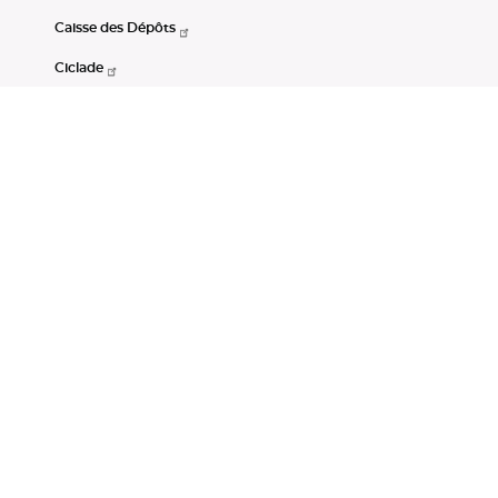
Caisse des Dépôts
Ciclade
CDC-Net
Consignations
Portail Open Data CDC
Restez connectés
LinkedIn
Youtube
Instagram
RSS
Mentions légales
CGU
Données personnelles
Accessibilité : non conforme
DSP2
Instruments financiers
Gestion des cookies