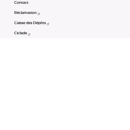
Contact
Réclamation
Caisse des Dépôts
Ciclade
CDC-Net
Consignations
Portail Open Data CDC
Restez connectés
LinkedIn
Youtube
Instagram
RSS
Mentions légales
CGU
Données personnelles