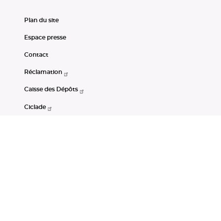
Plan du site
Espace presse
Contact
Réclamation
Caisse des Dépôts
Ciclade
CDC-Net
Consignations
Portail Open Data CDC
Restez connectés
LinkedIn
Youtube
Instagram
RSS