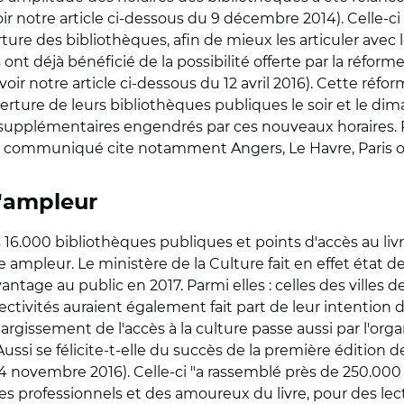
ir notre article ci-dessous du 9 décembre 2014). Celle-ci a
rture des bibliothèques, afin de mieux les articuler avec
nt déjà bénéficié de la possibilité offerte par la réforme,
oir notre article ci-dessous du 12 avril 2016). Cette réfor
erture de leurs bibliothèques publiques le soir et le dim
s supplémentaires engendrés par ces nouveaux horaires. P
le communiqué cite notamment Angers, Le Havre, Paris o
'ampleur
es 16.000 bibliothèques publiques et points d'accès au l
ampleur. Le ministère de la Culture fait en effet état d
tage au public en 2017. Parmi elles : celles des villes de 
ectivités auraient également fait part de leur intention de
largissement de l'accès à la culture passe aussi par l'or
ssi se félicite-t-elle du succès de la première édition de 
 24 novembre 2016). Celle-ci "a rassemblé près de 250.00
des professionnels et des amoureux du livre, pour des lect