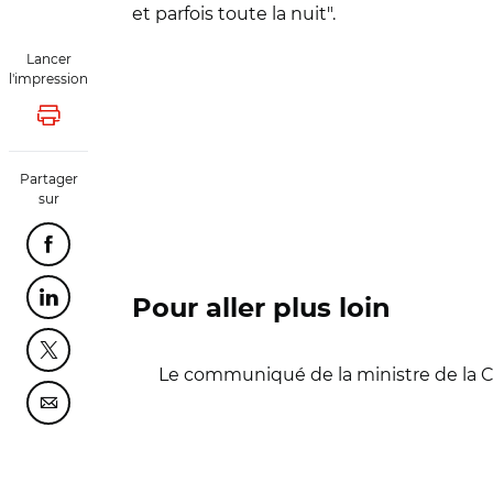
et parfois toute la nuit".
Lancer
l'impression
Lancer l'impression
Partager
sur
Partager cette page sur Facebook
Partager cette page sur Linkedin
Pour aller plus loin
Partager cette page sur Twitter
Le communiqué de la ministre de la Cu
Partager cette page sur Courriel