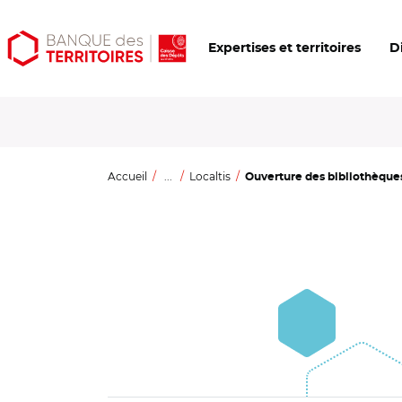
Aller
Aller
Ouvrir
Expertises et territoires
D
au
au
les
contenu
menu
outils
principal
principal
d'accessibilité
Accueil
...
Localtis
Ouverture des bibliothèques l