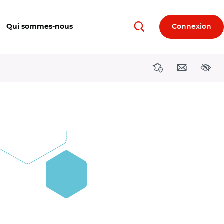
Qui sommes-nous
Connexion
Rechercher
Directions région
Contact
Acces