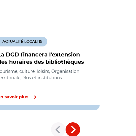
ACTUALITÉ LOCALTIS
ACTUALITÉ
La DGD financera l'extension
Les effet
des horaires des bibliothèques
horaires 
bibliothè
ourisme, culture, loisirs, Organisation
erritoriale, élus et institutions
Tourisme, cul
éducation e
n savoir plus
En savoir pl