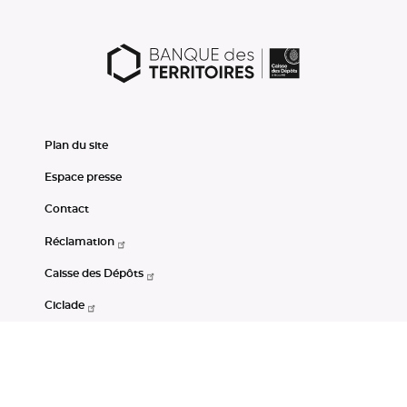
Plan du site
Espace presse
Contact
Réclamation
Caisse des Dépôts
Ciclade
CDC-Net
Consignations
Portail Open Data CDC