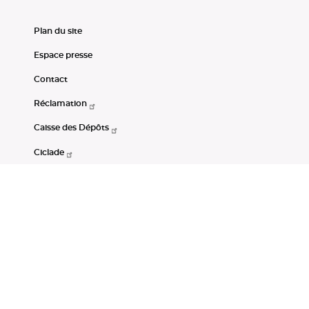
Plan du site
Espace presse
Contact
Réclamation
Caisse des Dépôts
Ciclade
CDC-Net
Consignations
Portail Open Data CDC
Restez connectés
LinkedIn
Youtube
Instagram
RSS