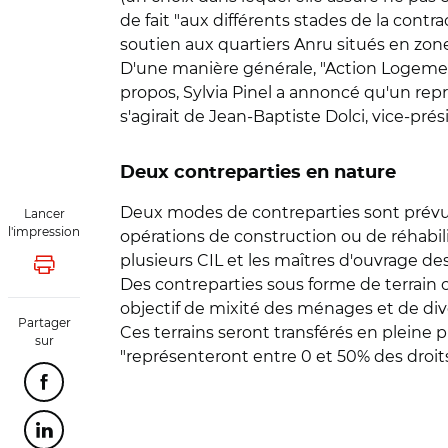
de fait "aux différents stades de la contr
soutien aux quartiers Anru situés en zone
D'une manière générale, "Action Logeme
propos, Sylvia Pinel a annoncé qu'un rep
s'agirait de Jean-Baptiste Dolci, vice-pr
Deux contreparties en nature
Deux modes de contreparties sont prévu
Lancer
l'impression
opérations de construction ou de réhabi
plusieurs CIL et les maîtres d'ouvrage des 
Lancer l'impression
Des contreparties sous forme de terrain o
objectif de mixité des ménages et de diver
Partager
Ces terrains seront transférés en pleine 
sur
"représenteront entre 0 et 50% des droits
Partager cette page sur Facebook
Partager cette page sur Linkedin