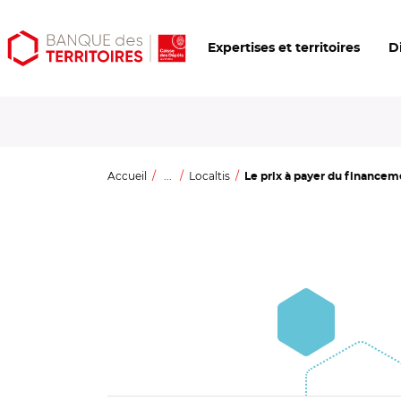
Aller
Aller
Ouvrir
Expertises et territoires
D
au
au
les
contenu
menu
outils
principal
principal
d'accessibilité
Accueil
...
Localtis
Le prix à payer du financem