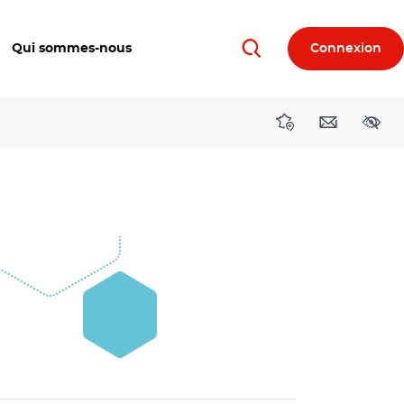
Qui sommes-nous
Connexion
Rechercher
Directions région
Contact
Acces