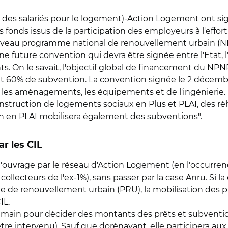
et des salariés pour le logement)-Action Logement ont 
fonds issus de la participation des employeurs à l'effor
ouveau programme national de renouvellement urbain (
e future convention qui devra être signée entre l'Etat, 
 On le savait, l'objectif global de financement du NPNRU
t 60% de subvention. La convention signée le 2 décembre
 les aménagements, les équipements et de l'ingénierie. 
struction de logements sociaux en Plus et PLAI, des réhab
on en PLAI mobilisera également des subventions".
r les CIL
d'ouvrage par le réseau d'Action Logement (en l'occurren
ollecteurs de l'ex-1%), sans passer par la case Anru. Si l
e de renouvellement urbain (PRU), la mobilisation des prê
IL.
a main pour décider des montants des prêts et subvention
 être intervenu). Sauf que dorénavant, elle participera 