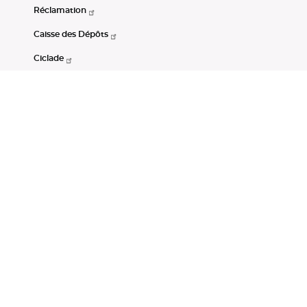
Réclamation
Caisse des Dépôts
Ciclade
CDC-Net
Consignations
Portail Open Data CDC
Restez connectés
LinkedIn
Youtube
Instagram
RSS
Mentions légales
CGU
Données personnelles
Accessibilité : non conforme
DSP2
Instruments financiers
Gestion des cookies