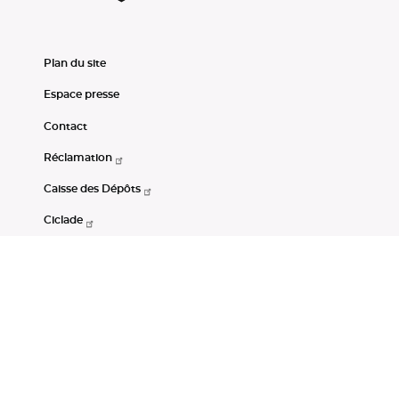
Plan du site
Espace presse
Contact
Réclamation
Caisse des Dépôts
Ciclade
CDC-Net
Consignations
Portail Open Data CDC
Restez connectés