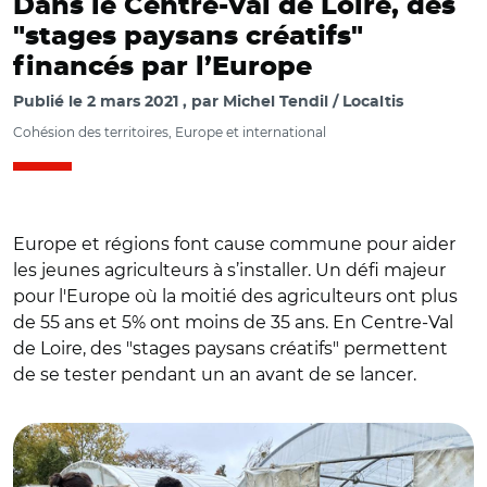
Dans le Centre-Val de Loire, des
"stages paysans créatifs"
financés par l’Europe
Publié le
2 mars 2021
par
Michel Tendil / Localtis
Cohésion des territoires, Europe et international
Europe et régions font cause commune pour aider
les jeunes agriculteurs à s’installer. Un défi majeur
pour l'Europe où la moitié des agriculteurs ont plus
de 55 ans et 5% ont moins de 35 ans. En Centre-Val
de Loire, des "stages paysans créatifs" permettent
© @AESangers/espace test en maraîchage qui
de se tester pendant un an avant de se lancer.
accompagne des apprentis maraîchers dans des projets
agricoles.