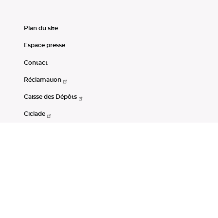
Plan du site
Espace presse
Contact
Réclamation
Caisse des Dépôts
Ciclade
CDC-Net
Consignations
Portail Open Data CDC
Restez connectés