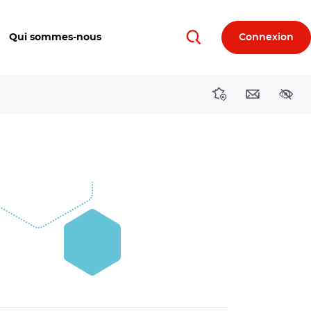
Qui sommes-nous
Connexion
Rechercher
Directions région
Contact
Acces