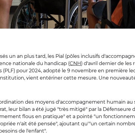
és un an plus tard, les Pial (pôles inclusifs d'accompagne
érence nationale du handicap (
CNH
) d'avril dernier de le
nces (PLF) pour 2024, adopté le 9 novembre en première lec
Constitution, vient entériner cette mesure. Une nouveauté
a coordination des moyens d'accompagnement humain au s
t, leur bilan a été jugé "très mitigé" par la Défenseure d
rêmement flous en pratique" et a pointé "un fonctionnem
ropriée n'ait été pensée", ajoutant qu'"un certain nombre
esoins de l'enfant".