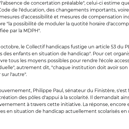
absence de concertation préalable", celui-ci estime que 
Code de l'éducation, des changements importants, voire d
mesures d'accessibilité et mesures de compensation indi
re "la possibilité de moduler la quotité horaire d'acco
ifiée par la MDPH".
octobre, le Collectif handicaps fustige un article 53 du P
its des enfants en situation de handicap". Pour cet organ
re tous les moyens possibles pour rendre l'école accessi
elle", autrement dit, "chaque institution doit avoir son r
ur l'autre".
uvernement, Philippe Paul, sénateur du Finistère, s'est f
éation des pôles d'appui à la scolarité. Il demandait ains
uvernement à travers cette initiative. La réponse, encore
es en situation de handicap actuellement scolarisés en m