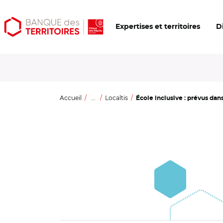
Aller
Aller
Ouvrir
Expertises et territoires
D
au
au
les
contenu
menu
outils
principal
principal
d'accessibilité
Accueil
...
Localtis
École inclusive : prévus dans