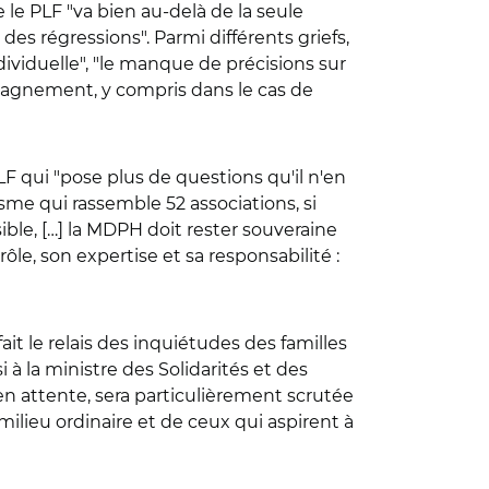
le PLF "va bien au-delà de la seule
es régressions". Parmi différents griefs,
viduelle", "le manque de précisions sur
mpagnement, y compris dans le cas de
LF qui "pose plus de questions qu'il n'en
isme qui rassemble 52 associations, si
ble, […] la MDPH doit rester souveraine
ôle, son expertise et sa responsabilité :
ait le relais des inquiétudes des familles
i à la ministre des Solidarités et des
 en attente, sera particulièrement scrutée
ilieu ordinaire et de ceux qui aspirent à