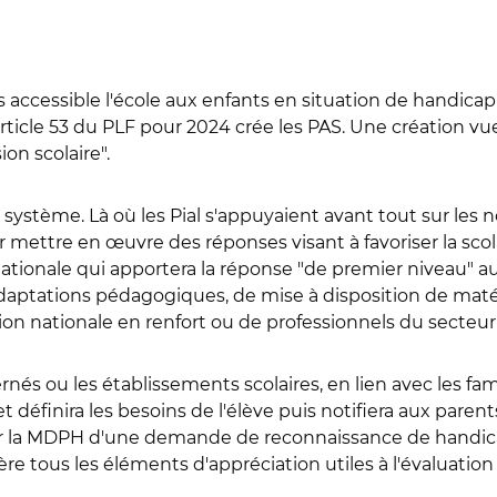
accessible l'école aux enfants en situation de handicap en
'article 53 du PLF pour 2024 crée les PAS. Une créatio
on scolaire".
e système. Là où les Pial s'appuyaient avant tout sur les
ttre en œuvre des réponses visant à favoriser la scola
nationale qui apportera la réponse "de premier niveau" aux
daptations pédagogiques, de mise à disposition de mat
ion nationale en renfort ou de professionnels du secteur
és ou les établissements scolaires, en lien avec les famill
 et définira les besoins de l'élève puis notifiera aux pare
saisir la MDPH d'une demande de reconnaissance de hand
ère tous les éléments d'appréciation utiles à l'évaluatio