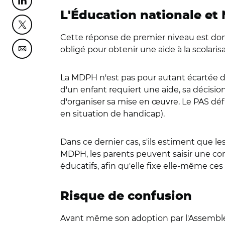
Partager cette page sur Linkedin
L'Éducation nationale et
Partager cette page sur Twitter
Cette réponse de premier niveau est donc
obligé pour obtenir une aide à la scolaris
Partager cette page sur Courriel
La MDPH n'est pas pour autant écartée de 
d'un enfant requiert une aide, sa décisio
d'organiser sa mise en œuvre. Le PAS dé
en situation de handicap).
Dans ce dernier cas, s'ils estiment que l
MDPH, les parents peuvent saisir une co
éducatifs, afin qu'elle fixe elle‑même ces
Risque de confusion
Avant même son adoption par l'Assemblée 