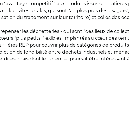
n "avantage compétitif " aux produits issus de matières 
les collectivités locales, qui sont "au plus près des usagers"
sation du traitement sur leur territoire) et celles des é
 repenser les déchetteries - qui sont "des lieux de colle
cteurs "plus petits, flexibles, implantés au cœur des terri
ilières REP pour couvrir plus de catégories de produits, de
terdiction de fongibilité entre déchets industriels et ména
erdites, mais dont le potentiel pourrait être intéressant à