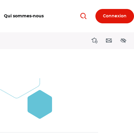
Qui sommes-nous
Connexion
Rechercher
Directions région
Contact
Acces