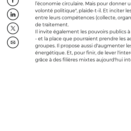
Partager cette page sur Facebook
l’économie circulaire. Mais pour donner u
volonté politique", plaide-t-il. Et inciter 
Partager cette page sur Linkedin
entre leurs compétences (collecte, organi
de traitement.
Partager cette page sur Twitter
Il invite également les pouvoirs publics à
- et la place que pourraient prendre les a
Partager cette page sur Courriel
groupes. Il propose aussi d'augmenter les f
énergétique. Et, pour finir, de lever l'in
grâce à des filières mixtes aujourd'hui int