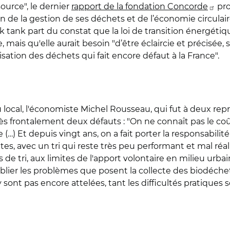
ource", le dernier
rapport de la fondation Concorde
pro
de la gestion de ses déchets et de l’économie circulaire
 tank part du constat que la loi de transition énergétique
mais qu'elle aurait besoin "d’être éclaircie et précisée, s
sation des déchets qui fait encore défaut à la France".
u local, l'économiste Michel Rousseau, qui fut à deux r
ès frontalement deux défauts : "On ne connaît pas le co
…) Et depuis vingt ans, on a fait porter la responsabilité 
es, avec un tri qui reste très peu performant et mal réalis
s de tri, aux limites de l'apport volontaire en milieu urb
oublier les problèmes que posent la collecte des biodéch
’y sont pas encore attelées, tant les difficultés pratique