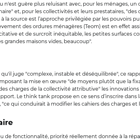
 n'est guère plus reluisant avec, pour les ménages, un disp
re" et, pour les collectivités et leurs prestataires, "de
 à la source est l’approche privilégiée par les pouvoirs pu
nlèvement des ordures ménagères (Teom) est en effet assise
citative et de surcroît inéquitable, les petites surfaces 
es grandes maisons vides, beaucoup".
 qu'il juge "complexe, instable et déséquilibrée", ce rap
 imposant la mise en œuvre "de moyens plutôt que la fixa
es charges de la collectivité attributive" les innovations
apport. Le think tank propose en ce sens d’inscrire dans l
"ce qui conduirait à modifier les cahiers des charges et l
aire
de fonctionnalité, priorité réellement donnée à la répar