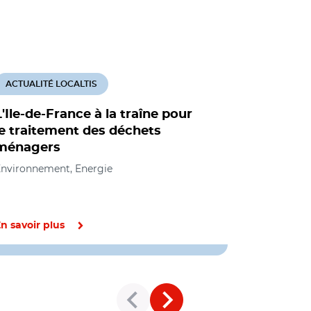
ACTUALITÉ LOCALTIS
ACTUALITÉ
L'Ile-de-France à la traîne pour
"Un malu
le traitement des déchets
instauré s
ménagers
en plasti
nvironnement, Energie
Environneme
n savoir plus
En savoir pl