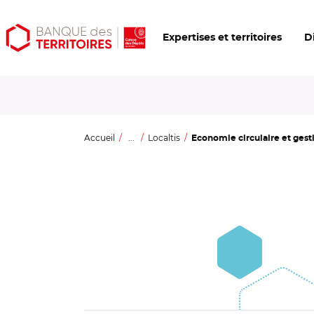
Aller
Aller
Ouvrir
Expertises et territoires
D
au
au
les
contenu
menu
outils
principal
principal
d'accessibilité
Accueil
...
Localtis
Economie circulaire et gesti