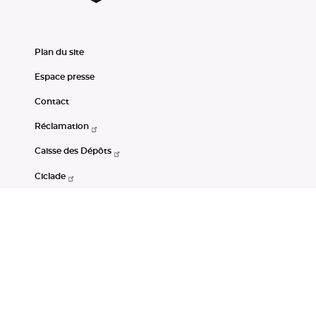
Plan du site
Espace presse
Contact
Réclamation
Caisse des Dépôts
Ciclade
CDC-Net
Consignations
Portail Open Data CDC
Restez connectés