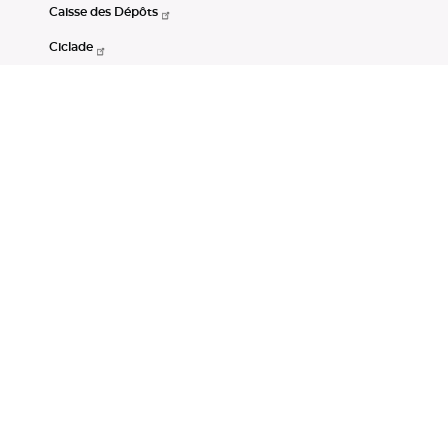
Caisse des Dépôts
Ciclade
CDC-Net
Consignations
Portail Open Data CDC
Restez connectés
LinkedIn
Youtube
Instagram
RSS
Mentions légales
CGU
Données personnelles
Accessibilité : non conforme
DSP2
Instruments financiers
Gestion des cookies
© Banque des Territoires 2026. Tous droits réservés.