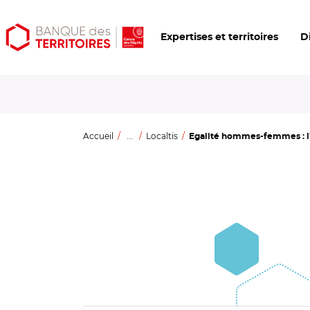
Aller
Aller
Ouvrir
Expertises et territoires
D
au
au
les
contenu
menu
outils
principal
principal
d'accessibilité
Accueil
...
Localtis
Egalité hommes-femmes : l'