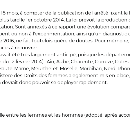
18 mois, à compter de la publication de l'arrêté fixant l
lus tard le 1er octobre 2014. La loi prévoit la production
ntation. Sont annexés à ce rapport une évolution compa
pent ou non à l'expérimentation, ainsi qu'un diagnostic d
e 2016, ne fait toutefois guère de doutes. Pour mémoire,
ances à recouvrer.
vait été très largement anticipé, puisque les départem
re du 12 février 2014) : Ain, Aube, Charente, Corrèze, Côt
, Haute-Marne, Meurthe-et-Moselle, Morbihan, Nord, Rhône
ministère des Droits des femmes a également mis en place
n devrait donc pouvoir se déployer rapidement.
réelle entre les femmes et les hommes (adopté, après acco