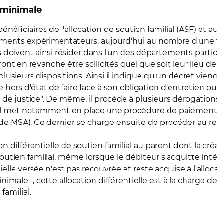
 minimale
éficiaires de l'allocation de soutien familial (ASF) et au
ments expérimentateurs, aujourd'hui au nombre d'une vin
s doivent ainsi résider dans l'un des départements partic
nt en revanche être sollicités quel que soit leur lieu de
plusieurs dispositions. Ainsi il indique qu'un décret vien
 hors d'état de faire face à son obligation d'entretien 
 de justice". De même, il procède à plusieurs dérogations 
. Il met notamment en place une procédure de paiement d
e de MSA). Ce dernier se charge ensuite de procéder au 
cation différentielle de soutien familial au parent dont la 
 soutien familial, même lorsque le débiteur s'acquitte i
tielle versée n'est pas recouvrée et reste acquise à l'alloc
imale -, cette allocation différentielle est à la charge de
familial.