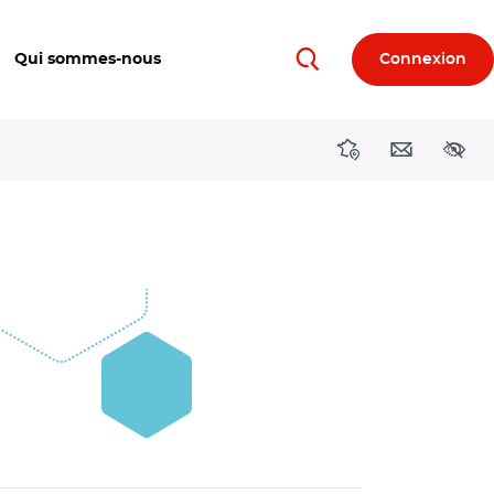
Qui sommes-nous
Connexion
Rechercher
Directions région
Contact
Acces