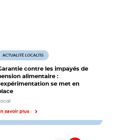
ACTUALITÉ LOCALTIS
ACTUALITÉ
Garantie contre les impayés de
Le projet
pension alimentaire :
femmes p
l'expérimentation se met en
ministres
place
Commande pu
Organisation 
ocial
institutions,
n savoir plus
En savoir pl