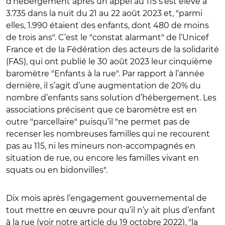
d’hébergement après un appel au 115 s’est élevé à
3.735 dans la nuit du 21 au 22 août 2023 et,
"
parmi
elles, 1.990 étaient des enfants, dont 480 de moins
de trois ans
"
. C’est le
"
constat alarmant
"
de l’Unicef
France et de la Fédération des acteurs de la solidarité
(FAS), qui ont publié le 30 août 2023 leur cinquième
baromètre
"
Enfants à la rue
"
. Par rapport à l’année
dernière, il s’agit d’une augmentation de 20% du
nombre d’enfants sans solution d’hébergement. Les
associations précisent que ce baromètre est en
outre
"
parcellaire
"
puisqu’il
"
ne permet pas de
recenser les nombreuses familles qui ne recourent
pas au 115, ni les mineurs non-accompagnés en
situation de rue, ou encore les familles vivant en
squats ou en bidonvilles
"
.
Dix mois après l’engagement gouvernemental de
tout mettre en œuvre pour qu’il n’y ait plus d’enfant
à la rue (voir
notre article
du 19 octobre 2022)
,
"
la