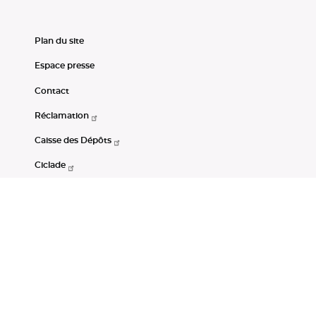
Plan du site
Espace presse
Contact
Réclamation
Caisse des Dépôts
Ciclade
CDC-Net
Consignations
Portail Open Data CDC
Restez connectés