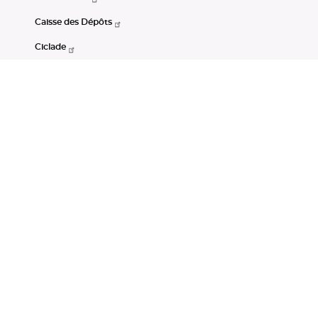
Caisse des Dépôts
Ciclade
CDC-Net
Consignations
Portail Open Data CDC
Restez connectés
LinkedIn
Youtube
Instagram
RSS
Mentions légales
CGU
Données personnelles
Accessibilité : non conforme
DSP2
Instruments financiers
Gestion des cookies