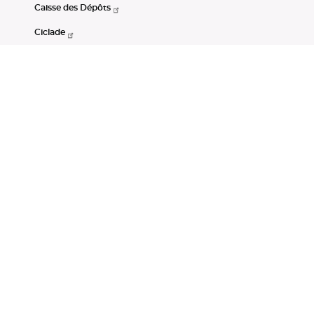
Caisse des Dépôts
Ciclade
CDC-Net
Consignations
Portail Open Data CDC
Restez connectés
LinkedIn
Youtube
Instagram
RSS
Mentions légales
CGU
Données personnelles
Accessibilité : non conforme
DSP2
Instruments financiers
Gestion des cookies
© Banque des Territoires 2026. Tous droits réservés.