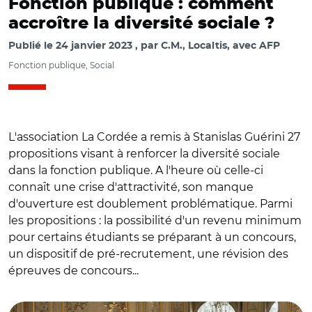
Fonction publique : comment
accroître la diversité sociale ?
Publié le
24 janvier 2023
par
C.M., Localtis, avec AFP
Fonction publique, Social
L'association La Cordée a remis à Stanislas Guérini 27
propositions visant à renforcer la diversité sociale
dans la fonction publique. A l'heure où celle-ci
connaît une crise d'attractivité, son manque
d'ouverture est doublement problématique. Parmi
les propositions : la possibilité d'un revenu minimum
pour certains étudiants se préparant à un concours,
un dispositif de pré-recrutement, une révision des
épreuves de concours...
© @LaCordeeAsso/Stanislas Guerini reçoit 27 propositions
pour la diversité et l'attractivité de la fonction publique