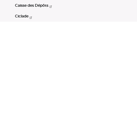
Caisse des Dépôts
Ciclade
CDC-Net
Consignations
Portail Open Data CDC
Restez connectés
LinkedIn
Youtube
Instagram
RSS
Mentions légales
CGU
Données personnelles
Accessibilité : non conforme
DSP2
Instruments financiers
Gestion des cookies
© Banque des Territoires 2026. Tous droits réservés.