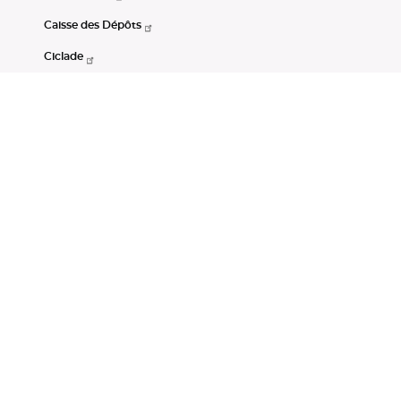
Caisse des Dépôts
Ciclade
CDC-Net
Consignations
Portail Open Data CDC
Restez connectés
LinkedIn
Youtube
Instagram
RSS
Mentions légales
CGU
Données personnelles
Accessibilité : non conforme
DSP2
Instruments financiers
Gestion des cookies