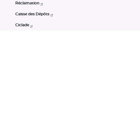
Réclamation
Caisse des Dépôts
Ciclade
CDC-Net
Consignations
Portail Open Data CDC
Restez connectés
LinkedIn
Youtube
Instagram
RSS
Mentions légales
CGU
Données personnelles
Accessibilité : non conforme
DSP2
Instruments financiers
Gestion des cookies