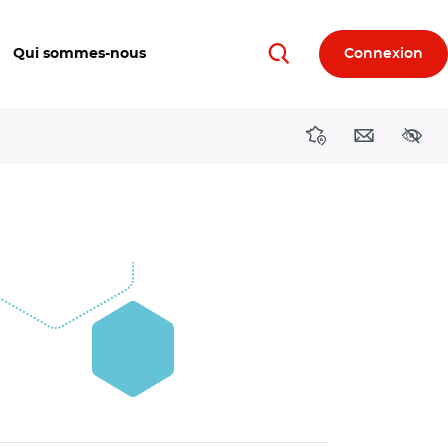
Qui sommes-nous
Connexion
Rechercher
Directions région
Contact
Acces