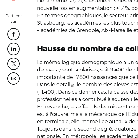
De la même façon, si les effectifs des éc
nouvelle fois en augmentation : +1,4%, pou
En termes géographiques, le secteur primai
Partager
sur
Strasbourg, les académies les plus touchée
– académies de Grenoble, Aix-Marseille et 
Partager cette page sur Facebook
Hausse du nombre de col
Partager cette page sur Linkedin
La même logique démographique a un effet
Partager cette page sur Twitter
d’élèves y sont scolarisés, soit 9.400 de p
importante de 17.800 naissances que celle
Partager cette page sur Courriel
Dans le
détail
, le nombre des élèves es
(+1.400). Dans ce dernier cas, la baisse
professionnelles a contribué à soutenir les
En revanche, les effectifs décroissent dan
est à l'œuvre, mais la mécanique de l'Édu
en terminale, elle-même liée au taux de 
Toujours dans le second degré, quatorze
nationale. En métropole, les académies de 