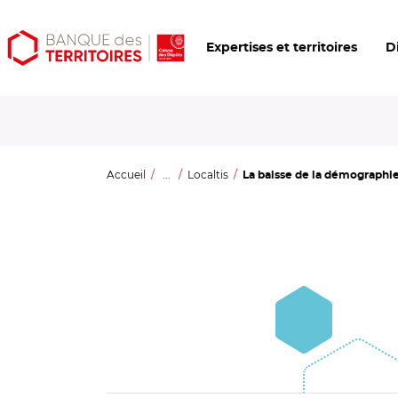
Aller
Aller
Ouvrir
Expertises et territoires
D
au
au
les
contenu
menu
outils
principal
principal
d'accessibilité
Accueil
...
Localtis
La baisse de la démographie f