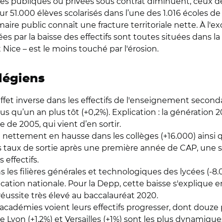
oles publiques ou privées sous contrat diminuent, ceux d
r 51.000 élèves scolarisés dans l’une des 1.016 écoles de
re public connaît une fracture territoriale nette. À l'ex
s par la baisse des effectifs sont toutes situées dans la
Nice – est le moins touché par l'érosion.
légiens
 inverse dans les effectifs de l'enseignement secondair
lus qu’un an plus tôt (+0,2%). Explication : la génération 
 de 2005, qui vient d’en sortir.
t nettement en hausse dans les collèges (+16.000) ainsi 
 des taux de sortie après une première année de CAP, un
 effectifs.
s les filières générales et technologiques des lycées (-8.
cation nationale. Pour la Depp, cette baisse s'explique 
réussite très élevé au baccalauréat 2020.
 académies voient leurs effectifs progresser, dont douz
Lyon (+1,2%) et Versailles (+1%) sont les plus dynamiques.