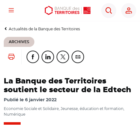
Menu
Aller
Aller
Ouvrir
Rechercher
au
au
les
contenu
menu
outils
Actualités de la Banque des Territoires
principal
principal
d'accessibilité
ARCHIVES
Lancer l'impression
Partager cette page sur Facebook
Partager cette page sur Linkedin
Partager cette page sur Twitter
Partager cette page sur Co
La Banque des Territoires
soutient le secteur de la Edtech
Publié le
6 janvier 2022
Economie Sociale et Solidaire, Jeunesse, éducation et formation,
Numérique