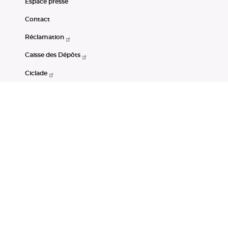
Espace presse
Contact
Réclamation
Caisse des Dépôts
Ciclade
CDC-Net
Consignations
Portail Open Data CDC
Restez connectés
LinkedIn
Youtube
Instagram
RSS