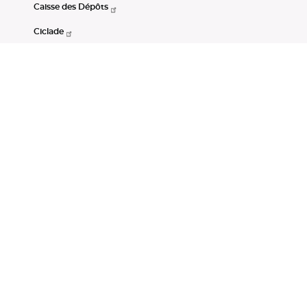
Caisse des Dépôts
Ciclade
CDC-Net
Consignations
Portail Open Data CDC
Restez connectés
LinkedIn
Youtube
Instagram
RSS
Mentions légales
CGU
Données personnelles
Accessibilité : non conforme
DSP2
Instruments financiers
Gestion des cookies
© Banque des Territoires 2026. Tous droits réservés.