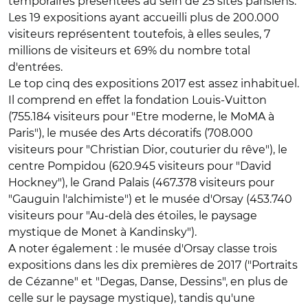
temporaires présentées au sein de 25 sites parisiens.
Les 19 expositions ayant accueilli plus de 200.000
visiteurs représentent toutefois, à elles seules, 7
millions de visiteurs et 69% du nombre total
d'entrées.
Le top cinq des expositions 2017 est assez inhabituel.
Il comprend en effet la fondation Louis-Vuitton
(755.184 visiteurs pour "Etre moderne, le MoMA à
Paris"), le musée des Arts décoratifs (708.000
visiteurs pour "Christian Dior, couturier du rêve"), le
centre Pompidou (620.945 visiteurs pour "David
Hockney"), le Grand Palais (467.378 visiteurs pour
"Gauguin l'alchimiste") et le musée d'Orsay (453.740
visiteurs pour "Au-delà des étoiles, le paysage
mystique de Monet à Kandinsky").
A noter également : le musée d'Orsay classe trois
expositions dans les dix premières de 2017 ("Portraits
de Cézanne" et "Degas, Danse, Dessins", en plus de
celle sur le paysage mystique), tandis qu'une